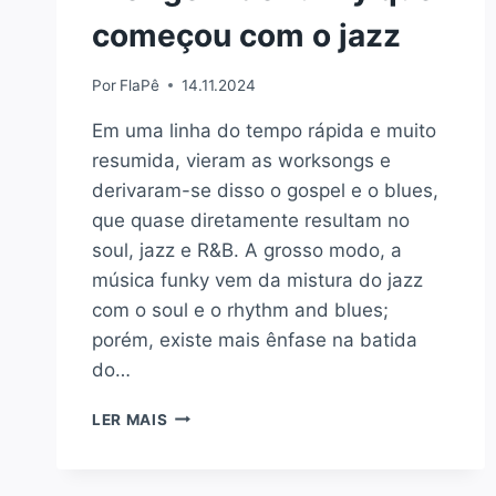
começou com o jazz
Por
FlaPê
14.11.2024
Em uma linha do tempo rápida e muito
resumida, vieram as worksongs e
derivaram-se disso o gospel e o blues,
que quase diretamente resultam no
soul, jazz e R&B. A grosso modo, a
música funky vem da mistura do jazz
com o soul e o rhythm and blues;
porém, existe mais ênfase na batida
do…
A
LER MAIS
ORIGEM
DO
FUNKY