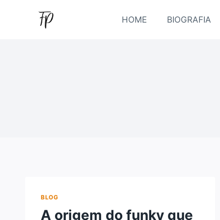
Pular
para
HOME
BIOGRAFIA
o
Conteúdo
BLOG
A origem do funky que