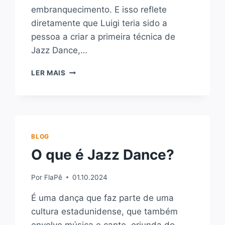
embranquecimento. E isso reflete
diretamente que Luigi teria sido a
pessoa a criar a primeira técnica de
Jazz Dance,…
TERIA
LER MAIS
SIDO
LUIGI
O
PRIMEIRO
A
CRIAR
BLOG
UMA
O que é Jazz Dance?
TÉCNICA
DE
JAZZ
Por
FlaPê
01.10.2024
DANCE?
É uma dança que faz parte de uma
cultura estadunidense, que também
envolve música e canto, oriunda do