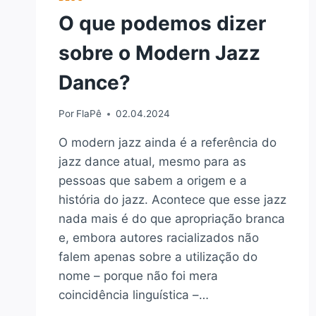
E
O que podemos dizer
NAS
STREET
sobre o Modern Jazz
DANCES?
Dance?
Por
FlaPê
02.04.2024
O modern jazz ainda é a referência do
jazz dance atual, mesmo para as
pessoas que sabem a origem e a
história do jazz. Acontece que esse jazz
nada mais é do que apropriação branca
e, embora autores racializados não
falem apenas sobre a utilização do
nome – porque não foi mera
coincidência linguística –…