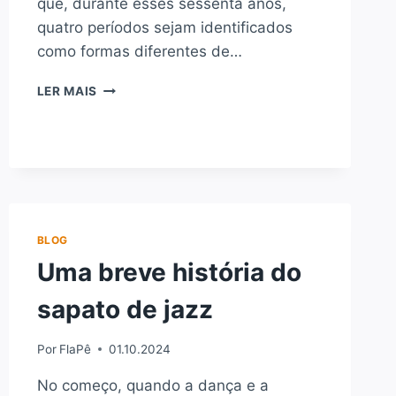
que, durante esses sessenta anos,
quatro períodos sejam identificados
como formas diferentes de…
O
LER MAIS
QUE
É
JAZZ
BRASILEIRO?
BLOG
Uma breve história do
sapato de jazz
Por
FlaPê
01.10.2024
No começo, quando a dança e a