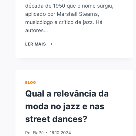
década de 1950 que o nome surgiu,
aplicado por Marshall Stearns,
musicólogo e crítico de jazz. Há
autores…
A
LER MAIS
AUTENTICIDADE
–
QUASE
–
PERDIDA
DO
BLOG
JAZZ
Qual a relevância da
moda no jazz e nas
street dances?
Por
FlaPê
16.10.2024