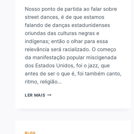
Nosso ponto de partida ao falar sobre
street dances, é de que estamos
falando de danças estadunidenses
oriundas das culturas negras e
indígenas; então o olhar para essa
relevância será racializado. O começo
da manifestação popular miscigenada
dos Estados Unidos, foi o jazz, que
antes de ser o que é, foi também canto,
ritmo, religião…
QUAL
LER MAIS
A
RELEVÂNCIA
DA
MODA
NO
JAZZ
BLOG